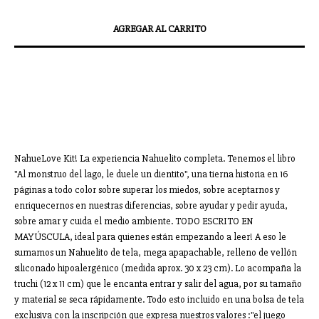
MEDIOS DE ENVÍO
CALCULAR
No sé mi código postal
NahueLove Kit! La experiencia Nahuelito completa. Tenemos el libro
"Al monstruo del lago, le duele un dientito", una tierna historia en 16
páginas a todo color sobre superar los miedos, sobre aceptarnos y
enriquecernos en nuestras diferencias, sobre ayudar y pedir ayuda,
sobre amar y cuida el medio ambiente. TODO ESCRITO EN
MAYÚSCULA, ideal para quienes están empezando a leer! A eso le
sumamos un Nahuelito de tela, mega apapachable, relleno de vellón
siliconado hipoalergénico (medida aprox. 30 x 23 cm). Lo acompaña la
truchi (12 x 11 cm) que le encanta entrar y salir del agua, por su tamaño
y material se seca rápidamente. Todo esto incluido en una bolsa de tela
exclusiva con la inscripción que expresa nuestros valores :"el juego