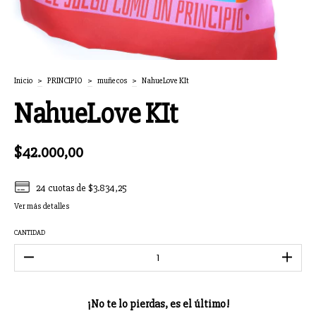
Inicio
>
PRINCIPIO
>
muñecos
>
NahueLove KIt
NahueLove KIt
$42.000,00
24
cuotas de
$3.834,25
Ver más detalles
CANTIDAD
¡No te lo pierdas, es el último!